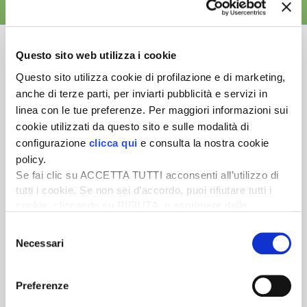
ALTRE NEWS
Questo sito web utilizza i cookie
Questo sito utilizza cookie di profilazione e di marketing,
anche di terze parti, per inviarti pubblicità e servizi in
Newsletter
linea con le tue preferenze. Per maggiori informazioni sui
Scopri un servizio d'informazione di alta qualità. Tagliato sulle tue
cookie utilizzati da questo sito e sulle modalità di
esigenze.
configurazione
clicca qui
e consulta la nostra cookie
policy.
ISCRIVITI
Se fai clic su ACCETTA TUTTI acconsenti all’utilizzo di
tutti i cookie. Se non sei d’accordo, puoi rifiutare tutti i
cookie, cliccando su RIFIUTA, o esprimere delle
preferenze selezionando le tipologie di cookie che
Selezione
desideri accettare e cliccando ACCETTA SELEZIONATI.
Necessari
del
consenso
Preferenze