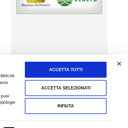
ACCETTA TUTTI
bblicità
uesto
ACCETTA SELEZIONATI
SERVIZIO CLIENTI
 puoi
8057523
Tel + 39.045.8009480
ipologie
ormatoreagrario.it
clienti@informatoreagrario.it
RIFIUTA