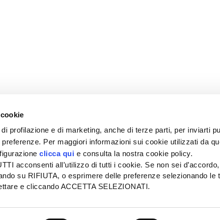
 cookie
di profilazione e di marketing, anche di terze parti, per inviarti pu
ue preferenze. Per maggiori informazioni sui cookie utilizzati da q
nfigurazione
clicca qui
e consulta la nostra cookie policy.
SEDE
PUBBLICITÀ
I acconsenti all’utilizzo di tutti i cookie. Se non sei d’accordo,
Tel + 39.045.8057511
Tel + 39.045.
liccando su RIFIUTA, o esprimere delle preferenze selezionando le t
info@informatoreagrario.it
pubblicita@inf
ccettare e cliccando ACCETTA SELEZIONATI.