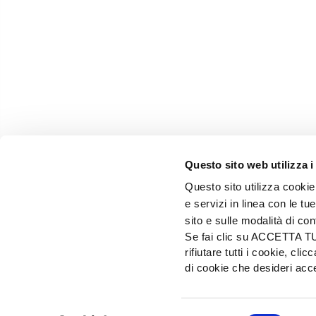
Questo sito web utilizza i
Questo sito utilizza cookie 
e servizi in linea con le t
sito e sulle modalità di co
Se fai clic su ACCETTA TUTT
rifiutare tutti i cookie, c
EDIZIONI L'INFORMATORE AGRARIO Srl
di cookie che desideri a
Via Bencivenga-Biondiani, 16 - 37133 Verona - I