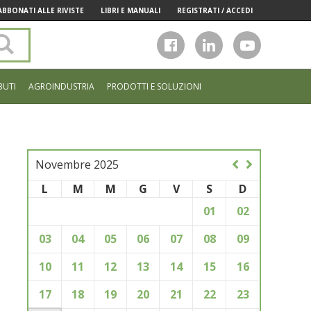
ABBONATI ALLE RIVISTE
LIBRI E MANUALI
REGISTRATI / ACCEDI
Cerca
nel
sito
BUTI
AGROINDUSTRIA
PRODOTTI E SOLUZIONI
Novembre 2025
L
M
M
G
V
S
D
01
02
03
04
05
06
07
08
09
10
11
12
13
14
15
16
17
18
19
20
21
22
23