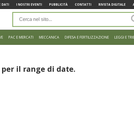
 DATI
I NOSTRI EVENTI
PUBBLICITÀ
CONTATTI
RIVISTA DIGITALE
VE
PAC E MERCATI
MECCANICA
DIFESA E FERTILIZZAZIONE
LEGGI E TRI
per il range di date.