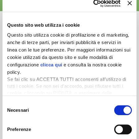
ALTRE NEWS
Questo sito web utilizza i cookie
Questo sito utilizza cookie di profilazione e di marketing,
anche di terze parti, per inviarti pubblicità e servizi in
Newsletter
linea con le tue preferenze. Per maggiori informazioni sui
Scopri un servizio d'informazione di alta qualità. Tagliato sulle tue
cookie utilizzati da questo sito e sulle modalità di
esigenze.
configurazione
clicca qui
e consulta la nostra cookie
policy.
ISCRIVITI
Se fai clic su ACCETTA TUTTI acconsenti all’utilizzo di
tutti i cookie. Se non sei d’accordo, puoi rifiutare tutti i
cookie, cliccando su RIFIUTA, o esprimere delle
preferenze selezionando le tipologie di cookie che
Selezione
desideri accettare e cliccando ACCETTA SELEZIONATI.
Necessari
del
consenso
Preferenze