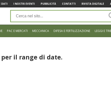
 DATI
I NOSTRI EVENTI
PUBBLICITÀ
CONTATTI
RIVISTA DIGITALE
VE
PAC E MERCATI
MECCANICA
DIFESA E FERTILIZZAZIONE
LEGGI E TRI
per il range di date.