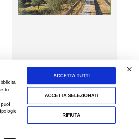
ACCETTA TUTTI
bblicità
uesto
ACCETTA SELEZIONATI
SERVIZIO CLIENTI
 puoi
8057523
Tel + 39.045.8009480
ipologie
ormatoreagrario.it
clienti@informatoreagrario.it
RIFIUTA