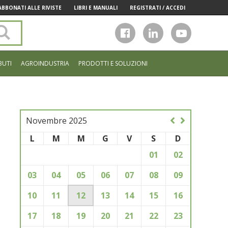
ABBONATI ALLE RIVISTE
LIBRI E MANUALI
REGISTRATI / ACCEDI
Cerca
nel
sito
BUTI
AGROINDUSTRIA
PRODOTTI E SOLUZIONI
Novembre 2025
L
M
M
G
V
S
D
01
02
03
04
05
06
07
08
09
10
11
12
13
14
15
16
17
18
19
20
21
22
23