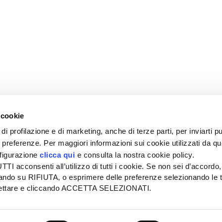
 cookie
di profilazione e di marketing, anche di terze parti, per inviarti pu
ue preferenze. Per maggiori informazioni sui cookie utilizzati da q
nfigurazione
clicca qui
e consulta la nostra cookie policy.
SEDE
PUBBLICITÀ
I acconsenti all’utilizzo di tutti i cookie. Se non sei d’accordo,
Tel + 39.045.8057511
Tel + 39.045.
liccando su RIFIUTA, o esprimere delle preferenze selezionando le t
info@informatoreagrario.it
pubblicita@inf
ccettare e cliccando ACCETTA SELEZIONATI.