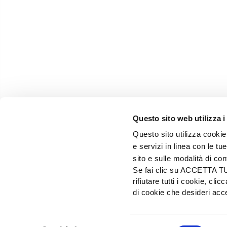
Questo sito web utilizza i
Questo sito utilizza cookie 
e servizi in linea con le t
sito e sulle modalità di co
Se fai clic su ACCETTA TUTT
rifiutare tutti i cookie, c
EDIZIONI L'INFORMATORE AGRARIO Srl
di cookie che desideri a
Via Bencivenga-Biondiani, 16 - 37133 Verona - I