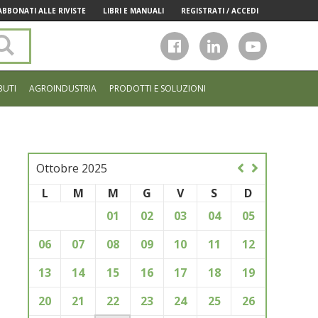
ABBONATI ALLE RIVISTE
LIBRI E MANUALI
REGISTRATI / ACCEDI
Cerca
nel
sito
BUTI
AGROINDUSTRIA
PRODOTTI E SOLUZIONI
Ottobre 2025
L
M
M
G
V
S
D
01
02
03
04
05
06
07
08
09
10
11
12
13
14
15
16
17
18
19
20
21
22
23
24
25
26