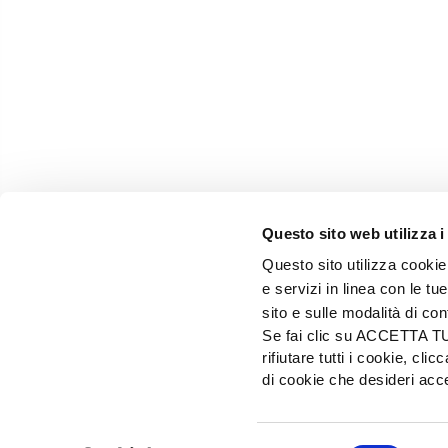
Questo sito web utilizza i
Questo sito utilizza cookie 
e servizi in linea con le t
sito e sulle modalità di co
Se fai clic su ACCETTA TUTT
rifiutare tutti i cookie, c
EDIZIONI L'INFORMATORE AGRARIO Srl
di cookie che desideri a
Via Bencivenga-Biondiani, 16 - 37133 Verona - I