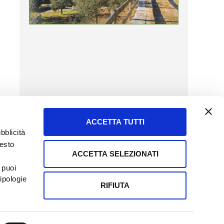
ACCETTA TUTTI
bblicità
uesto
ACCETTA SELEZIONATI
SERVIZIO CLIENTI
 puoi
8057523
Tel + 39.045.8009480
ipologie
ormatoreagrario.it
clienti@informatoreagrario.it
RIFIUTA