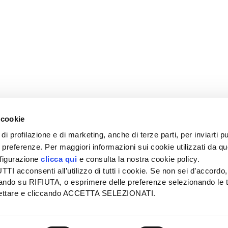
 cookie
di profilazione e di marketing, anche di terze parti, per inviarti pu
ue preferenze. Per maggiori informazioni sui cookie utilizzati da q
nfigurazione
clicca qui
e consulta la nostra cookie policy.
SEDE
PUBBLICITÀ
I acconsenti all’utilizzo di tutti i cookie. Se non sei d’accordo,
Tel + 39.045.8057511
Tel + 39.045.
liccando su RIFIUTA, o esprimere delle preferenze selezionando le t
info@informatoreagrario.it
pubblicita@inf
ccettare e cliccando ACCETTA SELEZIONATI.