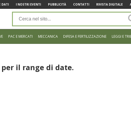
 DATI
I NOSTRI EVENTI
PUBBLICITÀ
CONTATTI
RIVISTA DIGITALE
VE
PAC E MERCATI
MECCANICA
DIFESA E FERTILIZZAZIONE
LEGGI E TRI
per il range di date.