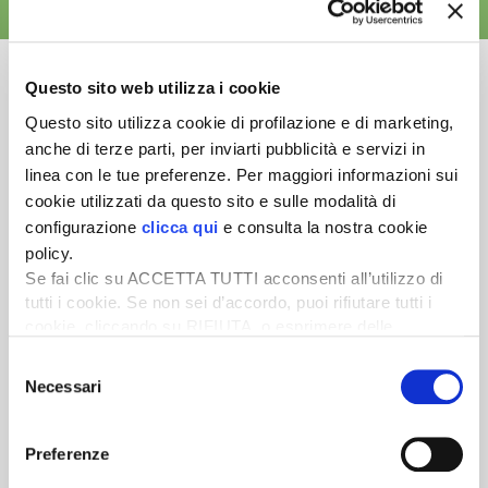
ALTRE NEWS
Questo sito web utilizza i cookie
Questo sito utilizza cookie di profilazione e di marketing,
anche di terze parti, per inviarti pubblicità e servizi in
Newsletter
linea con le tue preferenze. Per maggiori informazioni sui
Scopri un servizio d'informazione di alta qualità. Tagliato sulle tue
cookie utilizzati da questo sito e sulle modalità di
esigenze.
configurazione
clicca qui
e consulta la nostra cookie
policy.
ISCRIVITI
Se fai clic su ACCETTA TUTTI acconsenti all’utilizzo di
tutti i cookie. Se non sei d’accordo, puoi rifiutare tutti i
cookie, cliccando su RIFIUTA, o esprimere delle
preferenze selezionando le tipologie di cookie che
Selezione
desideri accettare e cliccando ACCETTA SELEZIONATI.
Necessari
del
consenso
Preferenze