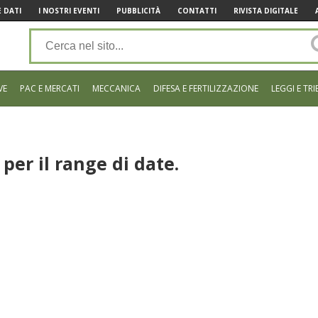
 DATI
I NOSTRI EVENTI
PUBBLICITÀ
CONTATTI
RIVISTA DIGITALE
VE
PAC E MERCATI
MECCANICA
DIFESA E FERTILIZZAZIONE
LEGGI E TRI
per il range di date.