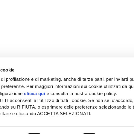
 cookie
di profilazione e di marketing, anche di terze parti, per inviarti pu
ue preferenze. Per maggiori informazioni sui cookie utilizzati da q
nfigurazione
clicca qui
e consulta la nostra cookie policy.
SEDE
PUBBLICITÀ
I acconsenti all’utilizzo di tutti i cookie. Se non sei d’accordo,
Tel + 39.045.8057511
Tel + 39.045.
liccando su RIFIUTA, o esprimere delle preferenze selezionando le t
info@informatoreagrario.it
pubblicita@inf
ccettare e cliccando ACCETTA SELEZIONATI.