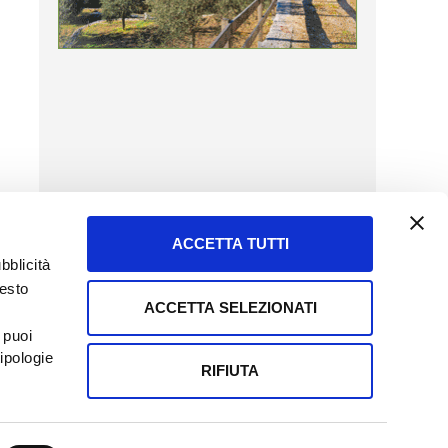
ACCETTA TUTTI
bblicità
uesto
ACCETTA SELEZIONATI
SERVIZIO CLIENTI
 puoi
8057523
Tel + 39.045.8009480
ipologie
ormatoreagrario.it
clienti@informatoreagrario.it
RIFIUTA