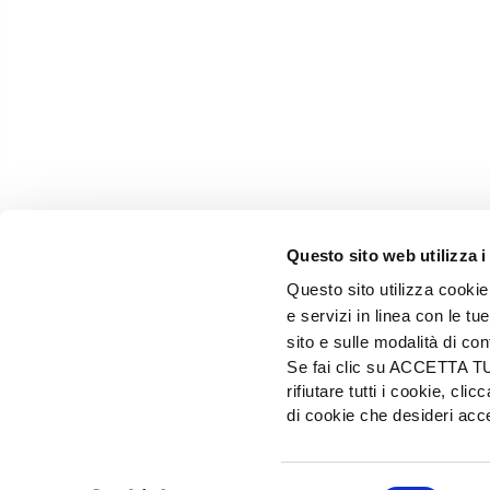
Questo sito web utilizza i
Questo sito utilizza cookie 
e servizi in linea con le t
sito e sulle modalità di co
Se fai clic su ACCETTA TUTT
rifiutare tutti i cookie, c
EDIZIONI L'INFORMATORE AGRARIO Srl
di cookie che desideri a
Via Bencivenga-Biondiani, 16 - 37133 Verona - I