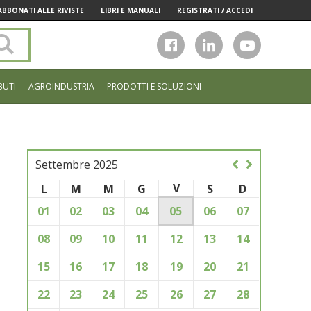
ABBONATI ALLE RIVISTE
LIBRI E MANUALI
REGISTRATI / ACCEDI
Cerca
nel
sito
BUTI
AGROINDUSTRIA
PRODOTTI E SOLUZIONI
Settembre 2025
V
L
M
M
G
S
D
01
02
03
04
05
06
07
08
09
10
11
12
13
14
15
16
17
18
19
20
21
22
23
24
25
26
27
28