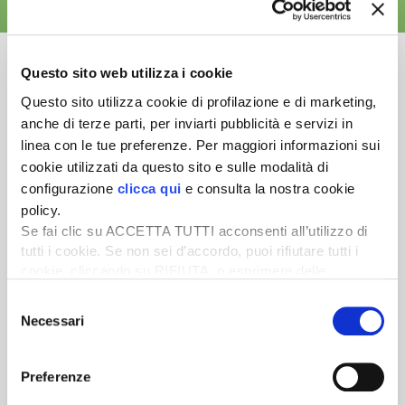
ALTRE NEWS
Questo sito web utilizza i cookie
Questo sito utilizza cookie di profilazione e di marketing,
anche di terze parti, per inviarti pubblicità e servizi in
Newsletter
linea con le tue preferenze. Per maggiori informazioni sui
Scopri un servizio d'informazione di alta qualità. Tagliato sulle tue
cookie utilizzati da questo sito e sulle modalità di
esigenze.
configurazione
clicca qui
e consulta la nostra cookie
policy.
ISCRIVITI
Se fai clic su ACCETTA TUTTI acconsenti all’utilizzo di
tutti i cookie. Se non sei d’accordo, puoi rifiutare tutti i
cookie, cliccando su RIFIUTA, o esprimere delle
preferenze selezionando le tipologie di cookie che
Selezione
desideri accettare e cliccando ACCETTA SELEZIONATI.
Necessari
del
consenso
Preferenze