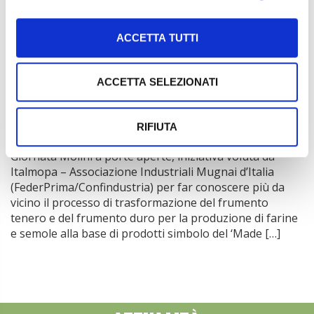
2025 – prove in campo organizzata da Agrimpresa,
Regione Piemonte, Provincia di Cuneo, Nocciolo Service
in collaborazione con Città di Cherasco, Agrion e
ACCETTA TUTTI
Nocciolatte. Si terranno per l’intera giornata prove in
campo dei macchinari […]
ACCETTA SELEZIONATI
24 Maggio 2025
4ª edizione di Molini a porte aperte
RIFIUTA
Sabato 24 maggio si terrà la quarta edizione della
Giornata Molini a porte aperte, iniziativa voluta da
Italmopa – Associazione Industriali Mugnai d’Italia
(FederPrima/Confindustria) per far conoscere più da
vicino il processo di trasformazione del frumento
tenero e del frumento duro per la produzione di farine
e semole alla base di prodotti simbolo del ‘Made […]