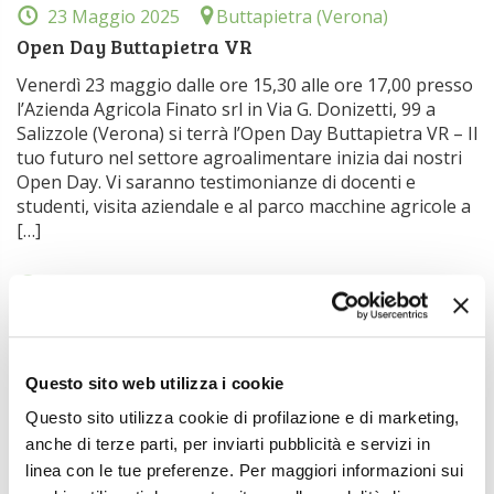
23 Maggio 2025
Buttapietra (Verona)
Open Day Buttapietra VR
Venerdì 23 maggio dalle ore 15,30 alle ore 17,00 presso
l’Azienda Agricola Finato srl in Via G. Donizetti, 99 a
Salizzole (Verona) si terrà l’Open Day Buttapietra VR – Il
tuo futuro nel settore agroalimentare inizia dai nostri
Open Day. Vi saranno testimonianze di docenti e
studenti, visita aziendale e al parco macchine agricole a
[…]
24 Maggio 2025
Molini a porte aperte
Sabato 24 maggio si terrà la quarta edizione della
Giornata Molini a Porte Aperte, iniziativa ideata da
Questo sito web utilizza i cookie
Italmopa – Associazione Industriali Mugnai d’Italia
Questo sito utilizza cookie di profilazione e di marketing,
(Federprima/Confindustria) per far conoscere più da
anche di terze parti, per inviarti pubblicità e servizi in
vicino il processo molitorio, rimasto sostanzialmente
linea con le tue preferenze. Per maggiori informazioni sui
fedele alla tradizione ma che si avvale oggi di tecnologie