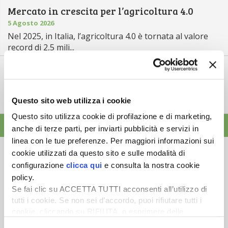
Mercato in crescita per l’agricoltura 4.0
5 Agosto 2026
Nel 2025, in Italia, l’agricoltura 4.0 è tornata al valore
record di 2,5 mili...
Saldi Pac: ogni anno entro fine gennaio
3 Agosto 2026
L’erogazione dei pagamenti della Pac in base a una
Questo sito web utilizza i cookie
tempistica predefinita e r...
Questo sito utilizza cookie di profilazione e di marketing,
ALTRE NEWS
anche di terze parti, per inviarti pubblicità e servizi in
linea con le tue preferenze. Per maggiori informazioni sui
cookie utilizzati da questo sito e sulle modalità di
configurazione
clicca qui
e consulta la nostra cookie
policy.
Se fai clic su ACCETTA TUTTI acconsenti all’utilizzo di
Newsletter
tutti i cookie. Se non sei d’accordo, puoi rifiutare tutti i
cookie, cliccando su RIFIUTA, o esprimere delle
Scopri un servizio d'informazione di alta qualità. Tagliato sulle tue
esigenze.
preferenze selezionando le tipologie di cookie che