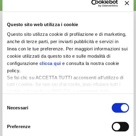
ALTRE NEWS
Questo sito web utilizza i cookie
Questo sito utilizza cookie di profilazione e di marketing,
anche di terze parti, per inviarti pubblicità e servizi in
Newsletter
linea con le tue preferenze. Per maggiori informazioni sui
Scopri un servizio d'informazione di alta qualità. Tagliato sulle tue
cookie utilizzati da questo sito e sulle modalità di
esigenze.
configurazione
clicca qui
e consulta la nostra cookie
policy.
ISCRIVITI
Se fai clic su ACCETTA TUTTI acconsenti all’utilizzo di
tutti i cookie. Se non sei d’accordo, puoi rifiutare tutti i
cookie, cliccando su RIFIUTA, o esprimere delle
preferenze selezionando le tipologie di cookie che
Selezione
desideri accettare e cliccando ACCETTA SELEZIONATI.
Necessari
del
consenso
Preferenze