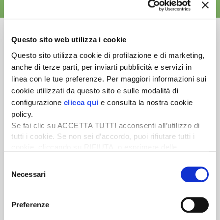
ALTRE NEWS
Questo sito web utilizza i cookie
Questo sito utilizza cookie di profilazione e di marketing,
anche di terze parti, per inviarti pubblicità e servizi in
Newsletter
linea con le tue preferenze. Per maggiori informazioni sui
Scopri un servizio d'informazione di alta qualità. Tagliato sulle tue
cookie utilizzati da questo sito e sulle modalità di
esigenze.
configurazione
clicca qui
e consulta la nostra cookie
policy.
ISCRIVITI
Se fai clic su ACCETTA TUTTI acconsenti all’utilizzo di
tutti i cookie. Se non sei d’accordo, puoi rifiutare tutti i
cookie, cliccando su RIFIUTA, o esprimere delle
preferenze selezionando le tipologie di cookie che
Selezione
desideri accettare e cliccando ACCETTA SELEZIONATI.
Necessari
del
consenso
Preferenze