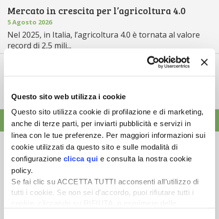
Mercato in crescita per l’agricoltura 4.0
5 Agosto 2026
Nel 2025, in Italia, l’agricoltura 4.0 è tornata al valore
record di 2,5 mili...
Saldi Pac: ogni anno entro fine gennaio
3 Agosto 2026
L’erogazione dei pagamenti della Pac in base a una
Questo sito web utilizza i cookie
tempistica predefinita e r...
Questo sito utilizza cookie di profilazione e di marketing,
ALTRE NEWS
anche di terze parti, per inviarti pubblicità e servizi in
linea con le tue preferenze. Per maggiori informazioni sui
cookie utilizzati da questo sito e sulle modalità di
configurazione
clicca qui
e consulta la nostra cookie
policy.
Se fai clic su ACCETTA TUTTI acconsenti all’utilizzo di
Newsletter
tutti i cookie. Se non sei d’accordo, puoi rifiutare tutti i
cookie, cliccando su RIFIUTA, o esprimere delle
Scopri un servizio d'informazione di alta qualità. Tagliato sulle tue
esigenze.
preferenze selezionando le tipologie di cookie che