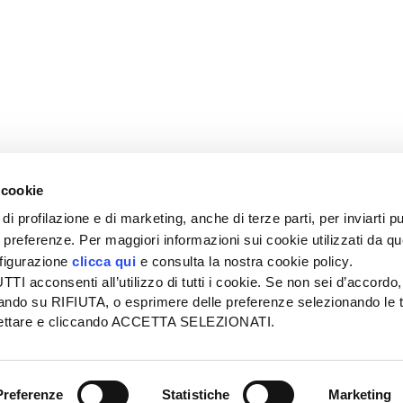
 cookie
di profilazione e di marketing, anche di terze parti, per inviarti pu
ue preferenze. Per maggiori informazioni sui cookie utilizzati da q
nfigurazione
clicca qui
e consulta la nostra cookie policy.
SEDE
PUBBLICITÀ
I acconsenti all’utilizzo di tutti i cookie. Se non sei d’accordo,
Tel + 39.045.8057511
Tel + 39.045.
liccando su RIFIUTA, o esprimere delle preferenze selezionando le t
info@informatoreagrario.it
pubblicita@inf
ccettare e cliccando ACCETTA SELEZIONATI.
l
-
Tutti i diritti riservati -
Partita iva: 00230010233
Reg. imp. di Verona nr. 0
Preferenze
Statistiche
Marketing