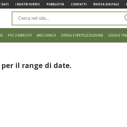
 DATI
I NOSTRI EVENTI
PUBBLICITÀ
CONTATTI
RIVISTA DIGITALE
VE
PAC E MERCATI
MECCANICA
DIFESA E FERTILIZZAZIONE
LEGGI E TRI
per il range di date.