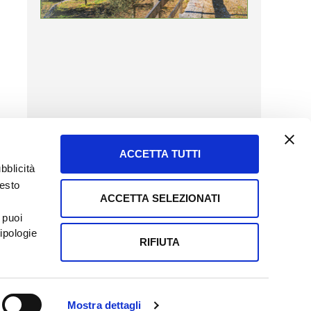
ACCETTA TUTTI
bblicità
uesto
ACCETTA SELEZIONATI
SERVIZIO CLIENTI
 puoi
8057523
Tel + 39.045.8009480
ipologie
ormatoreagrario.it
clienti@informatoreagrario.it
RIFIUTA
0230010233
Capitale sociale: Euro 510.000,00 i.v.
Mostra dettagli