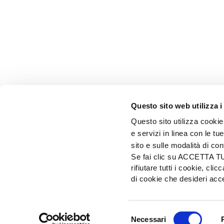
Questo sito web utilizza i
Questo sito utilizza cookie 
e servizi in linea con le t
sito e sulle modalità di co
Se fai clic su ACCETTA TUTT
rifiutare tutti i cookie, c
EDIZIONI L'INFORMATORE AGRARIO Srl
di cookie che desideri a
Via Bencivenga-Biondiani, 16 - 37133 Verona - I
Selezione
© 2026 Edizioni L'informatore Agrario S.r.
Necessari