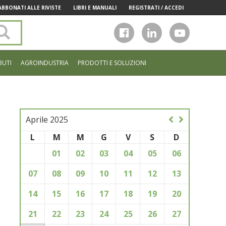
ABBONATI ALLE RIVISTE
LIBRI E MANUALI
REGISTRATI / ACCEDI
Cerca
nel
sito
BUTI
AGROINDUSTRIA
PRODOTTI E SOLUZIONI
Aprile 2025
L
M
M
G
V
S
D
01
02
03
04
05
06
07
08
09
10
11
12
13
14
15
16
17
18
19
20
21
22
23
24
25
26
27