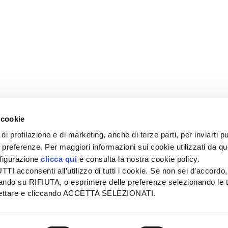
 cookie
di profilazione e di marketing, anche di terze parti, per inviarti pu
ue preferenze. Per maggiori informazioni sui cookie utilizzati da q
nfigurazione
clicca qui
e consulta la nostra cookie policy.
SEDE
PUBBLICITÀ
I acconsenti all’utilizzo di tutti i cookie. Se non sei d’accordo,
Tel + 39.045.8057511
Tel + 39.045.
liccando su RIFIUTA, o esprimere delle preferenze selezionando le t
info@informatoreagrario.it
pubblicita@inf
ccettare e cliccando ACCETTA SELEZIONATI.