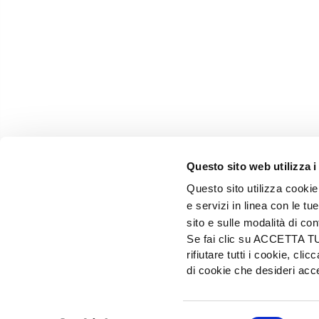
Questo sito web utilizza i
Questo sito utilizza cookie 
e servizi in linea con le t
sito e sulle modalità di co
Se fai clic su ACCETTA TUTT
rifiutare tutti i cookie, c
EDIZIONI L'INFORMATORE AGRARIO Srl
di cookie che desideri a
Via Bencivenga-Biondiani, 16 - 37133 Verona - I