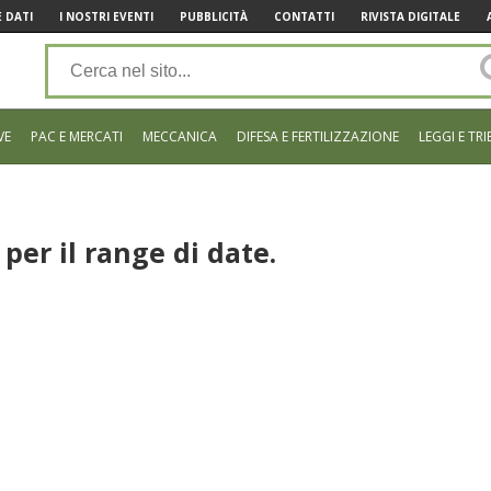
 DATI
I NOSTRI EVENTI
PUBBLICITÀ
CONTATTI
RIVISTA DIGITALE
VE
PAC E MERCATI
MECCANICA
DIFESA E FERTILIZZAZIONE
LEGGI E TRI
per il range di date.