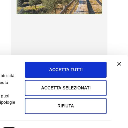
ACCETTA TUTTI
bblicità
uesto
ACCETTA SELEZIONATI
SERVIZIO CLIENTI
 puoi
8057523
Tel + 39.045.8009480
ipologie
ormatoreagrario.it
clienti@informatoreagrario.it
RIFIUTA