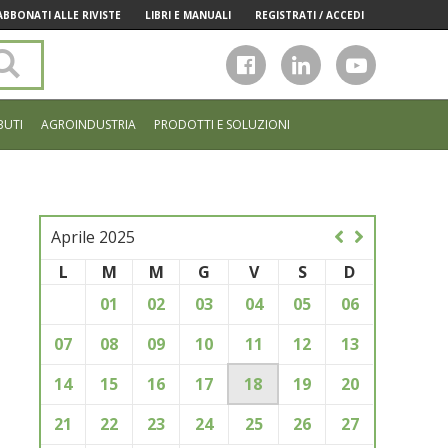
ABBONATI ALLE RIVISTE
LIBRI E MANUALI
REGISTRATI / ACCEDI
Cerca
nel
sito
BUTI
AGROINDUSTRIA
PRODOTTI E SOLUZIONI
Aprile 2025
L
M
M
G
V
S
D
01
02
03
04
05
06
07
08
09
10
11
12
13
14
15
16
17
18
19
20
21
22
23
24
25
26
27