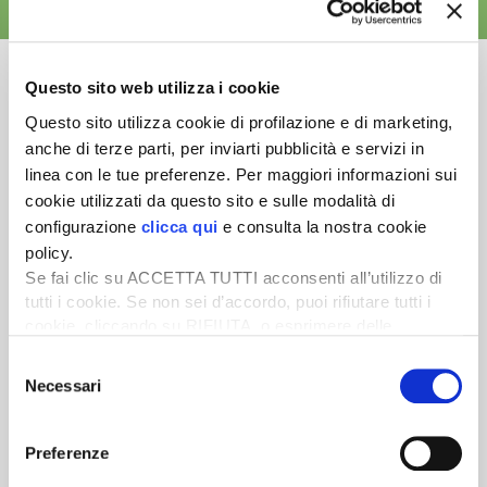
ALTRE NEWS
Questo sito web utilizza i cookie
Questo sito utilizza cookie di profilazione e di marketing,
anche di terze parti, per inviarti pubblicità e servizi in
Newsletter
linea con le tue preferenze. Per maggiori informazioni sui
Scopri un servizio d'informazione di alta qualità. Tagliato sulle tue
cookie utilizzati da questo sito e sulle modalità di
esigenze.
configurazione
clicca qui
e consulta la nostra cookie
policy.
ISCRIVITI
Se fai clic su ACCETTA TUTTI acconsenti all’utilizzo di
tutti i cookie. Se non sei d’accordo, puoi rifiutare tutti i
cookie, cliccando su RIFIUTA, o esprimere delle
preferenze selezionando le tipologie di cookie che
Selezione
desideri accettare e cliccando ACCETTA SELEZIONATI.
Necessari
del
consenso
Preferenze