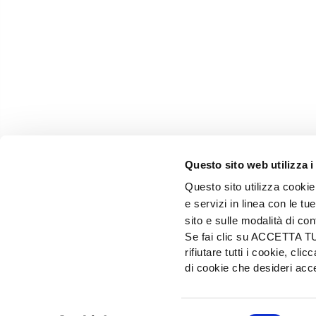
Questo sito web utilizza i
Questo sito utilizza cookie 
e servizi in linea con le t
sito e sulle modalità di co
Se fai clic su ACCETTA TUTT
rifiutare tutti i cookie, c
EDIZIONI L'INFORMATORE AGRARIO Srl
di cookie che desideri a
Via Bencivenga-Biondiani, 16 - 37133 Verona - I