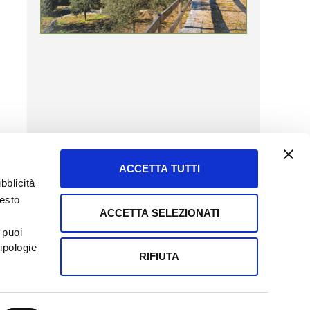
ACCETTA TUTTI
bblicità
uesto
ACCETTA SELEZIONATI
SERVIZIO CLIENTI
 puoi
8057523
Tel + 39.045.8009480
ipologie
ormatoreagrario.it
clienti@informatoreagrario.it
RIFIUTA