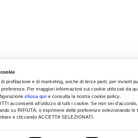
 cookie
di profilazione e di marketing, anche di terze parti, per inviarti pu
ue preferenze. Per maggiori informazioni sui cookie utilizzati da q
nfigurazione
clicca qui
e consulta la nostra cookie policy.
SEDE
PUBBLICITÀ
I acconsenti all’utilizzo di tutti i cookie. Se non sei d’accordo,
Tel + 39.045.8057511
Tel + 39.045.
liccando su RIFIUTA, o esprimere delle preferenze selezionando le t
info@informatoreagrario.it
pubblicita@inf
ccettare e cliccando ACCETTA SELEZIONATI.