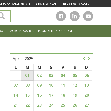
ABBONATI ALLE RIVISTE
LIBRI E MANUALI
REGISTRATI / ACCEDI
Cerca
nel
sito
BUTI
AGROINDUSTRIA
PRODOTTI E SOLUZIONI
Aprile 2025
M
L
M
G
V
S
D
01
02
03
04
05
06
07
08
09
10
11
12
13
14
15
16
17
18
19
20
21
22
23
24
25
26
27