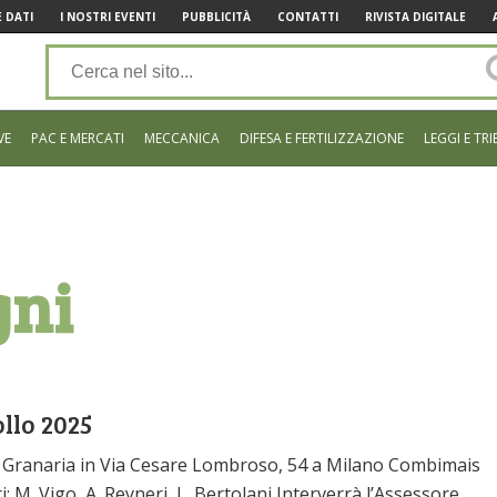
 DATI
I NOSTRI EVENTI
PUBBLICITÀ
CONTATTI
RIVISTA DIGITALE
VE
PAC E MERCATI
MECCANICA
DIFESA E FERTILIZZAZIONE
LEGGI E TRI
gni
llo 2025
ne Granaria in Via Cesare Lombroso, 54 a Milano Combimais
: M. Vigo, A. Reyneri, L. Bertolani Interverrà l’Assessore