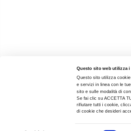
Questo sito web utilizza i
Questo sito utilizza cookie 
e servizi in linea con le t
sito e sulle modalità di co
Se fai clic su ACCETTA TUTT
rifiutare tutti i cookie, c
EDIZIONI L'INFORMATORE AGRARIO Srl
di cookie che desideri a
Via Bencivenga-Biondiani, 16 - 37133 Verona - I