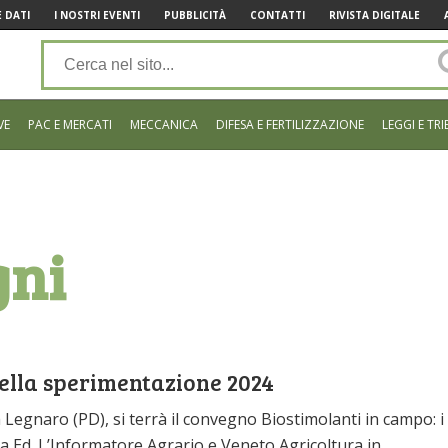
 DATI
I NOSTRI EVENTI
PUBBLICITÀ
CONTATTI
RIVISTA DIGITALE
VE
PAC E MERCATI
MECCANICA
DIFESA E FERTILIZZAZIONE
LEGGI E TRI
gni
 della sperimentazione 2024
egnaro (PD), si terrà il convegno Biostimolanti in campo: i
a Ed. L’Informatore Agrario e Veneto Agricoltura in