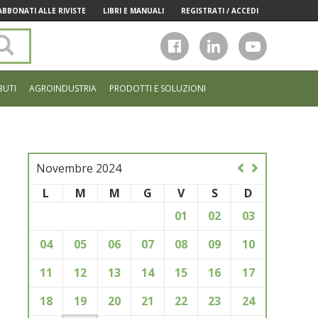
ABBONATI ALLE RIVISTE
LIBRI E MANUALI
REGISTRATI / ACCEDI
Cerca
nel
sito
BUTI
AGROINDUSTRIA
PRODOTTI E SOLUZIONI
Novembre 2024
L
M
M
G
V
S
D
01
02
03
04
05
06
07
08
09
10
11
12
13
14
15
16
17
18
19
20
21
22
23
24