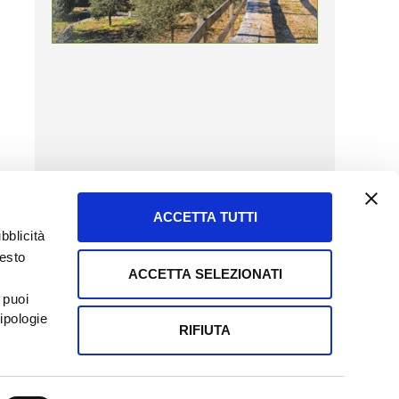
ACCETTA TUTTI
bblicità
uesto
ACCETTA SELEZIONATI
SERVIZIO CLIENTI
 puoi
8057523
Tel + 39.045.8009480
ipologie
ormatoreagrario.it
clienti@informatoreagrario.it
RIFIUTA