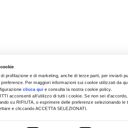
 cookie
di profilazione e di marketing, anche di terze parti, per inviarti pu
ue preferenze. Per maggiori informazioni sui cookie utilizzati da q
nfigurazione
clicca qui
e consulta la nostra cookie policy.
SEDE
PUBBLICITÀ
I acconsenti all’utilizzo di tutti i cookie. Se non sei d’accordo,
Tel + 39.045.8057511
Tel + 39.045.
liccando su RIFIUTA, o esprimere delle preferenze selezionando le t
info@informatoreagrario.it
pubblicita@inf
ccettare e cliccando ACCETTA SELEZIONATI.