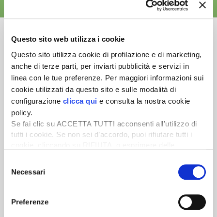
ALTRE NEWS
Questo sito web utilizza i cookie
Questo sito utilizza cookie di profilazione e di marketing,
anche di terze parti, per inviarti pubblicità e servizi in
Newsletter
linea con le tue preferenze. Per maggiori informazioni sui
Scopri un servizio d'informazione di alta qualità. Tagliato sulle tue
cookie utilizzati da questo sito e sulle modalità di
esigenze.
configurazione
clicca qui
e consulta la nostra cookie
policy.
ISCRIVITI
Se fai clic su ACCETTA TUTTI acconsenti all’utilizzo di
tutti i cookie. Se non sei d’accordo, puoi rifiutare tutti i
cookie, cliccando su RIFIUTA, o esprimere delle
preferenze selezionando le tipologie di cookie che
Selezione
desideri accettare e cliccando ACCETTA SELEZIONATI.
Necessari
del
consenso
Preferenze