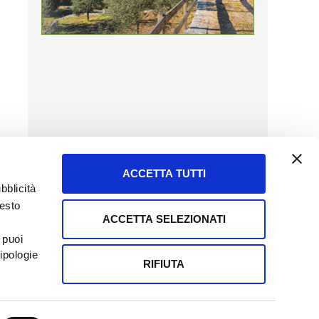
ACCETTA TUTTI
bblicità
uesto
ACCETTA SELEZIONATI
SERVIZIO CLIENTI
 puoi
8057523
Tel + 39.045.8009480
ipologie
ormatoreagrario.it
clienti@informatoreagrario.it
RIFIUTA