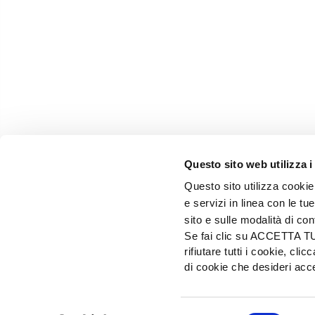
Questo sito web utilizza i
Questo sito utilizza cookie 
e servizi in linea con le t
sito e sulle modalità di co
Se fai clic su ACCETTA TUTT
rifiutare tutti i cookie, c
EDIZIONI L'INFORMATORE AGRARIO Srl
di cookie che desideri a
Via Bencivenga-Biondiani, 16 - 37133 Verona - I