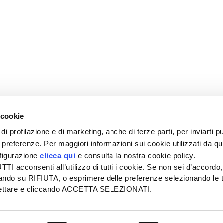
 cookie
di profilazione e di marketing, anche di terze parti, per inviarti pu
ue preferenze. Per maggiori informazioni sui cookie utilizzati da q
nfigurazione
clicca qui
e consulta la nostra cookie policy.
SEDE
PUBBLICITÀ
I acconsenti all’utilizzo di tutti i cookie. Se non sei d’accordo,
Tel + 39.045.8057511
Tel + 39.045.
liccando su RIFIUTA, o esprimere delle preferenze selezionando le t
info@informatoreagrario.it
pubblicita@inf
ccettare e cliccando ACCETTA SELEZIONATI.