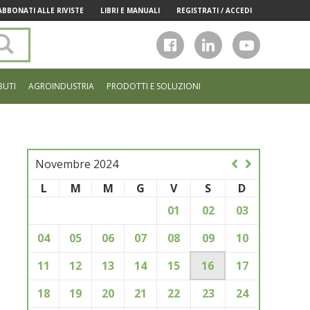
ABBONATI ALLE RIVISTE
LIBRI E MANUALI
REGISTRATI / ACCEDI
Cerca
nel
sito
BUTI
AGROINDUSTRIA
PRODOTTI E SOLUZIONI
Novembre 2024
L
M
M
G
V
S
D
01
02
03
04
05
06
07
08
09
10
11
12
13
14
15
16
17
18
19
20
21
22
23
24