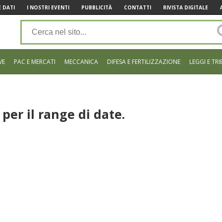
 DATI
I NOSTRI EVENTI
PUBBLICITÀ
CONTATTI
RIVISTA DIGITALE
VE
PAC E MERCATI
MECCANICA
DIFESA E FERTILIZZAZIONE
LEGGI E TRI
per il range di date.