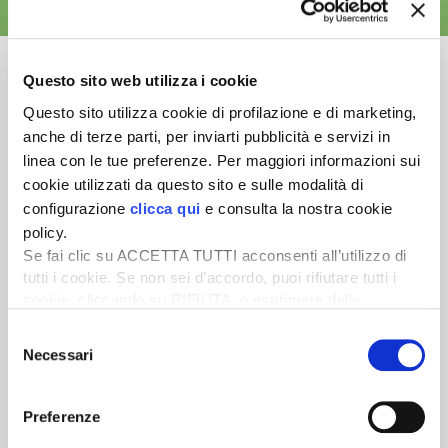
ALTRE NEWS
Questo sito web utilizza i cookie
Questo sito utilizza cookie di profilazione e di marketing,
anche di terze parti, per inviarti pubblicità e servizi in
Newsletter
linea con le tue preferenze. Per maggiori informazioni sui
Scopri un servizio d'informazione di alta qualità. Tagliato sulle tue
cookie utilizzati da questo sito e sulle modalità di
esigenze.
configurazione
clicca qui
e consulta la nostra cookie
policy.
ISCRIVITI
Se fai clic su ACCETTA TUTTI acconsenti all’utilizzo di
tutti i cookie. Se non sei d’accordo, puoi rifiutare tutti i
cookie, cliccando su RIFIUTA, o esprimere delle
preferenze selezionando le tipologie di cookie che
Selezione
desideri accettare e cliccando ACCETTA SELEZIONATI.
Necessari
del
consenso
Preferenze