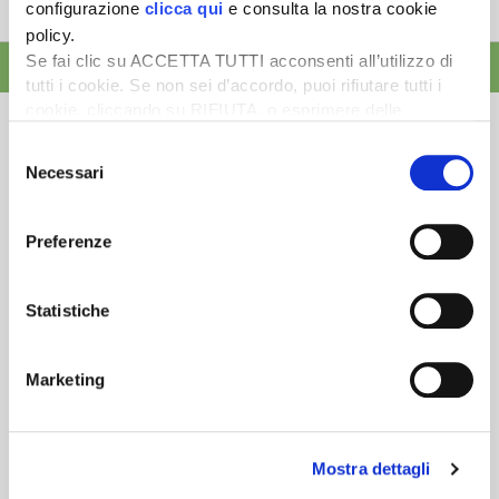
configurazione
clicca qui
e consulta la nostra cookie
tempistica predefinita e r...
policy.
Se fai clic su ACCETTA TUTTI acconsenti all’utilizzo di
ALTRE NEWS
tutti i cookie. Se non sei d’accordo, puoi rifiutare tutti i
cookie, cliccando su RIFIUTA, o esprimere delle
preferenze selezionando le tipologie di cookie che
Selezione
desideri accettare e cliccando ACCETTA SELEZIONATI.
Necessari
del
consenso
Newsletter
Preferenze
Scopri un servizio d'informazione di alta qualità. Tagliato sulle tue
esigenze.
Statistiche
ISCRIVITI
Marketing
Mostra dettagli