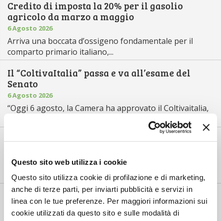
Credito di imposta la 20% per il gasolio
agricolo da marzo a maggio
6 Agosto 2026
Arriva una boccata d’ossigeno fondamentale per il
comparto primario italiano,...
Il “ColtivaItalia” passa e va all’esame del
Senato
6 Agosto 2026
“Oggi 6 agosto, la Camera ha approvato il Coltivaitalia,
il provvedimen...
Mercato in crescita per l’agricoltura 4.0
5 Agosto 2026
Questo sito web utilizza i cookie
Nel 2025, in Italia, l’agricoltura 4.0 è tornata al valore
record di 2,5 mili...
Questo sito utilizza cookie di profilazione e di marketing,
anche di terze parti, per inviarti pubblicità e servizi in
Saldi Pac: ogni anno entro fine gennaio
linea con le tue preferenze. Per maggiori informazioni sui
3 Agosto 2026
cookie utilizzati da questo sito e sulle modalità di
L’erogazione dei pagamenti della Pac in base a una