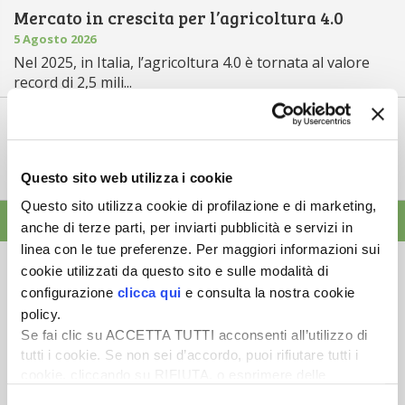
Mercato in crescita per l’agricoltura 4.0
5 Agosto 2026
Nel 2025, in Italia, l’agricoltura 4.0 è tornata al valore
record di 2,5 mili...
Saldi Pac: ogni anno entro fine gennaio
3 Agosto 2026
L’erogazione dei pagamenti della Pac in base a una
Questo sito web utilizza i cookie
tempistica predefinita e r...
Questo sito utilizza cookie di profilazione e di marketing,
ALTRE NEWS
anche di terze parti, per inviarti pubblicità e servizi in
linea con le tue preferenze. Per maggiori informazioni sui
cookie utilizzati da questo sito e sulle modalità di
configurazione
clicca qui
e consulta la nostra cookie
policy.
Se fai clic su ACCETTA TUTTI acconsenti all’utilizzo di
Newsletter
tutti i cookie. Se non sei d’accordo, puoi rifiutare tutti i
Scopri un servizio d'informazione di alta qualità. Tagliato sulle tue
cookie, cliccando su RIFIUTA, o esprimere delle
esigenze.
preferenze selezionando le tipologie di cookie che