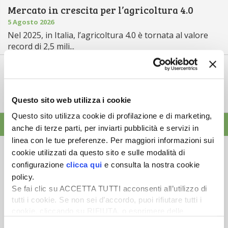
Mercato in crescita per l’agricoltura 4.0
5 Agosto 2026
Nel 2025, in Italia, l’agricoltura 4.0 è tornata al valore
record di 2,5 mili...
Saldi Pac: ogni anno entro fine gennaio
3 Agosto 2026
L’erogazione dei pagamenti della Pac in base a una
Questo sito web utilizza i cookie
tempistica predefinita e r...
Questo sito utilizza cookie di profilazione e di marketing,
ALTRE NEWS
anche di terze parti, per inviarti pubblicità e servizi in
linea con le tue preferenze. Per maggiori informazioni sui
cookie utilizzati da questo sito e sulle modalità di
configurazione
clicca qui
e consulta la nostra cookie
policy.
Se fai clic su ACCETTA TUTTI acconsenti all’utilizzo di
Newsletter
tutti i cookie. Se non sei d’accordo, puoi rifiutare tutti i
Scopri un servizio d'informazione di alta qualità. Tagliato sulle tue
cookie, cliccando su RIFIUTA, o esprimere delle
esigenze.
preferenze selezionando le tipologie di cookie che