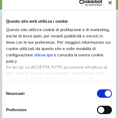
ALTRE NEWS
Questo sito web utilizza i cookie
Questo sito utilizza cookie di profilazione e di marketing,
anche di terze parti, per inviarti pubblicità e servizi in
Newsletter
linea con le tue preferenze. Per maggiori informazioni sui
Scopri un servizio d'informazione di alta qualità. Tagliato sulle tue
cookie utilizzati da questo sito e sulle modalità di
esigenze.
configurazione
clicca qui
e consulta la nostra cookie
policy.
ISCRIVITI
Se fai clic su ACCETTA TUTTI acconsenti all’utilizzo di
tutti i cookie. Se non sei d’accordo, puoi rifiutare tutti i
cookie, cliccando su RIFIUTA, o esprimere delle
preferenze selezionando le tipologie di cookie che
Selezione
desideri accettare e cliccando ACCETTA SELEZIONATI.
Necessari
del
consenso
Preferenze