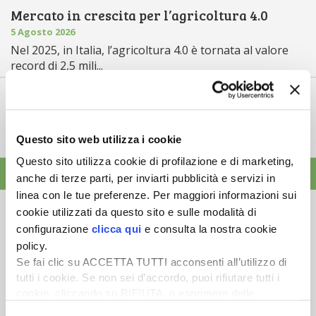
Mercato in crescita per l’agricoltura 4.0
5 Agosto 2026
Nel 2025, in Italia, l’agricoltura 4.0 è tornata al valore
record di 2,5 mili...
Saldi Pac: ogni anno entro fine gennaio
3 Agosto 2026
L’erogazione dei pagamenti della Pac in base a una
Questo sito web utilizza i cookie
tempistica predefinita e r...
Questo sito utilizza cookie di profilazione e di marketing,
ALTRE NEWS
anche di terze parti, per inviarti pubblicità e servizi in
linea con le tue preferenze. Per maggiori informazioni sui
cookie utilizzati da questo sito e sulle modalità di
configurazione
clicca qui
e consulta la nostra cookie
policy.
Se fai clic su ACCETTA TUTTI acconsenti all’utilizzo di
Newsletter
tutti i cookie. Se non sei d’accordo, puoi rifiutare tutti i
cookie, cliccando su RIFIUTA, o esprimere delle
Scopri un servizio d'informazione di alta qualità. Tagliato sulle tue
esigenze.
preferenze selezionando le tipologie di cookie che