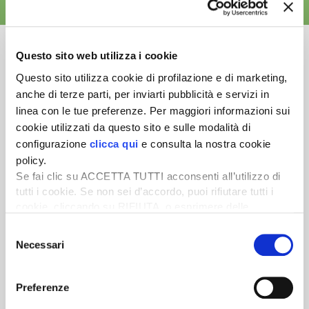
ALTRE NEWS
Questo sito web utilizza i cookie
Questo sito utilizza cookie di profilazione e di marketing,
anche di terze parti, per inviarti pubblicità e servizi in
Newsletter
linea con le tue preferenze. Per maggiori informazioni sui
Scopri un servizio d'informazione di alta qualità. Tagliato sulle tue
cookie utilizzati da questo sito e sulle modalità di
esigenze.
configurazione
clicca qui
e consulta la nostra cookie
policy.
ISCRIVITI
Se fai clic su ACCETTA TUTTI acconsenti all’utilizzo di
tutti i cookie. Se non sei d’accordo, puoi rifiutare tutti i
cookie, cliccando su RIFIUTA, o esprimere delle
preferenze selezionando le tipologie di cookie che
Selezione
desideri accettare e cliccando ACCETTA SELEZIONATI.
Necessari
del
consenso
Preferenze