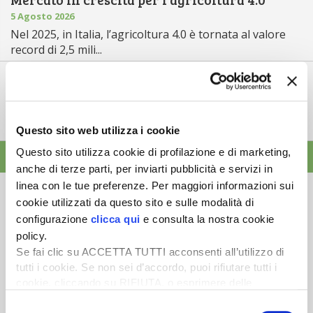
5 Agosto 2026
Nel 2025, in Italia, l’agricoltura 4.0 è tornata al valore
record di 2,5 mili...
Saldi Pac: ogni anno entro fine gennaio
3 Agosto 2026
L’erogazione dei pagamenti della Pac in base a una
tempistica predefinita e r...
Questo sito web utilizza i cookie
Questo sito utilizza cookie di profilazione e di marketing,
ALTRE NEWS
anche di terze parti, per inviarti pubblicità e servizi in
linea con le tue preferenze. Per maggiori informazioni sui
cookie utilizzati da questo sito e sulle modalità di
configurazione
clicca qui
e consulta la nostra cookie
policy.
Newsletter
Se fai clic su ACCETTA TUTTI acconsenti all’utilizzo di
tutti i cookie. Se non sei d’accordo, puoi rifiutare tutti i
Scopri un servizio d'informazione di alta qualità. Tagliato sulle tue
cookie, cliccando su RIFIUTA, o esprimere delle
esigenze.
preferenze selezionando le tipologie di cookie che
Selezione