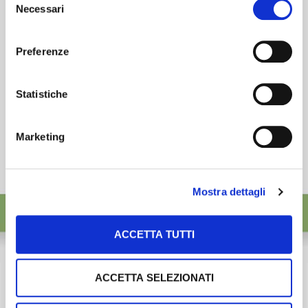
desideri accettare e cliccando ACCETTA SELEZIONATI.
ISCRIVITI
Necessari
del
consenso
Preferenze
Statistiche
Marketing
Mostra dettagli
ACCETTA TUTTI
ACCETTA SELEZIONATI