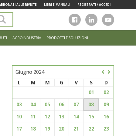
ABBONATI ALLE RIVISTE
LIBRI E MANUALI
REGISTRATI / ACCEDI
Cerca
nel
sito
BUTI
AGROINDUSTRIA
PRODOTTI E SOLUZIONI
Giugno 2024
L
M
M
G
V
S
D
01
02
03
04
05
06
07
08
09
10
11
12
13
14
15
16
17
18
19
20
21
22
23