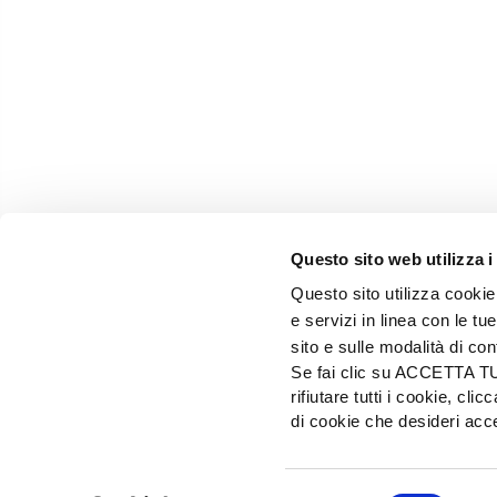
Questo sito web utilizza i
Questo sito utilizza cookie 
e servizi in linea con le t
sito e sulle modalità di co
Se fai clic su ACCETTA TUTT
rifiutare tutti i cookie, c
EDIZIONI L'INFORMATORE AGRARIO Srl
di cookie che desideri a
Via Bencivenga-Biondiani, 16 - 37133 Verona - I