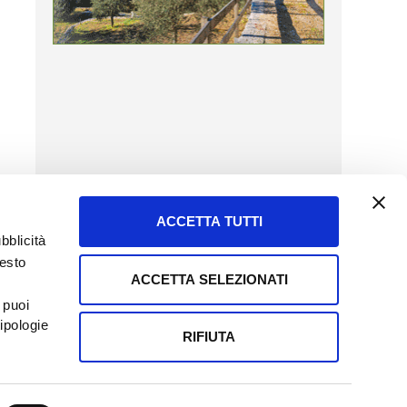
ACCETTA TUTTI
bblicità
uesto
ACCETTA SELEZIONATI
SERVIZIO CLIENTI
 puoi
8057523
Tel + 39.045.8009480
ipologie
ormatoreagrario.it
clienti@informatoreagrario.it
RIFIUTA