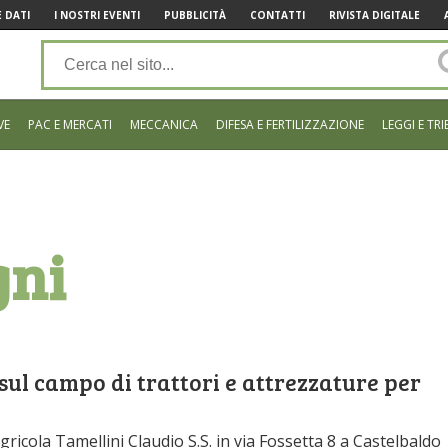
 DATI
I NOSTRI EVENTI
PUBBLICITÀ
CONTATTI
RIVISTA DIGITALE
VE
PAC E MERCATI
MECCANICA
DIFESA E FERTILIZZAZIONE
LEGGI E TRI
gni
sul campo di trattori e attrezzature per
ricola Tamellini Claudio S.S. in via Fossetta 8 a Castelbaldo