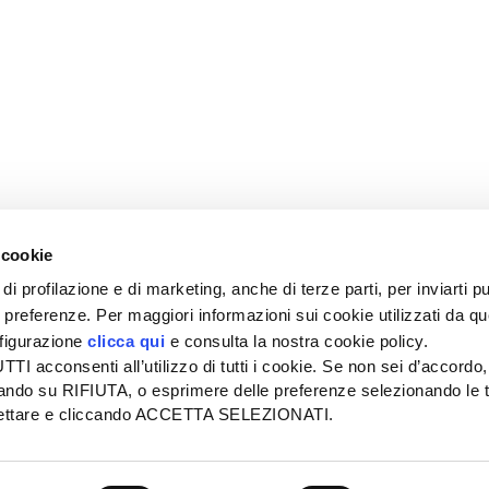
 cookie
di profilazione e di marketing, anche di terze parti, per inviarti pu
ue preferenze. Per maggiori informazioni sui cookie utilizzati da q
nfigurazione
clicca qui
e consulta la nostra cookie policy.
SEDE
PUBBLICITÀ
I acconsenti all’utilizzo di tutti i cookie. Se non sei d’accordo,
Tel + 39.045.8057511
Tel + 39.045.
liccando su RIFIUTA, o esprimere delle preferenze selezionando le t
info@informatoreagrario.it
pubblicita@inf
ccettare e cliccando ACCETTA SELEZIONATI.