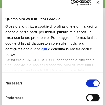
ALTRE NEWS
Questo sito web utilizza i cookie
Questo sito utilizza cookie di profilazione e di marketing,
anche di terze parti, per inviarti pubblicità e servizi in
Newsletter
linea con le tue preferenze. Per maggiori informazioni sui
Scopri un servizio d'informazione di alta qualità. Tagliato sulle tue
cookie utilizzati da questo sito e sulle modalità di
esigenze.
configurazione
clicca qui
e consulta la nostra cookie
policy.
ISCRIVITI
Se fai clic su ACCETTA TUTTI acconsenti all’utilizzo di
tutti i cookie. Se non sei d’accordo, puoi rifiutare tutti i
cookie, cliccando su RIFIUTA, o esprimere delle
preferenze selezionando le tipologie di cookie che
Selezione
desideri accettare e cliccando ACCETTA SELEZIONATI.
Necessari
del
consenso
Preferenze