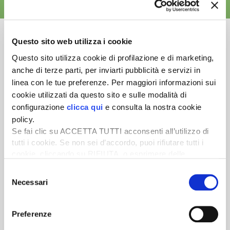
ALTRE NEWS
Questo sito web utilizza i cookie
Questo sito utilizza cookie di profilazione e di marketing,
anche di terze parti, per inviarti pubblicità e servizi in
Newsletter
linea con le tue preferenze. Per maggiori informazioni sui
Scopri un servizio d'informazione di alta qualità. Tagliato sulle tue
cookie utilizzati da questo sito e sulle modalità di
esigenze.
configurazione
clicca qui
e consulta la nostra cookie
policy.
ISCRIVITI
Se fai clic su ACCETTA TUTTI acconsenti all’utilizzo di
tutti i cookie. Se non sei d’accordo, puoi rifiutare tutti i
cookie, cliccando su RIFIUTA, o esprimere delle
preferenze selezionando le tipologie di cookie che
Selezione
desideri accettare e cliccando ACCETTA SELEZIONATI.
Necessari
del
consenso
Preferenze