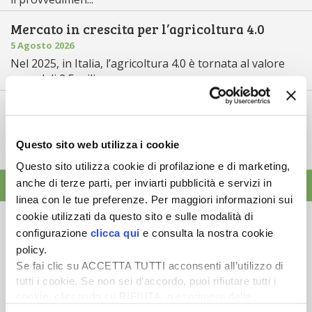
Mercato in crescita per l’agricoltura 4.0
5 Agosto 2026
Nel 2025, in Italia, l’agricoltura 4.0 è tornata al valore
record di 2,5 mili...
Saldi Pac: ogni anno entro fine gennaio
3 Agosto 2026
L’erogazione dei pagamenti della Pac in base a una
Questo sito web utilizza i cookie
tempistica predefinita e r...
Questo sito utilizza cookie di profilazione e di marketing,
anche di terze parti, per inviarti pubblicità e servizi in
ALTRE NEWS
linea con le tue preferenze. Per maggiori informazioni sui
cookie utilizzati da questo sito e sulle modalità di
configurazione
clicca qui
e consulta la nostra cookie
policy.
Se fai clic su ACCETTA TUTTI acconsenti all’utilizzo di
Newsletter
tutti i cookie. Se non sei d’accordo, puoi rifiutare tutti i
cookie, cliccando su RIFIUTA, o esprimere delle
Scopri un servizio d'informazione di alta qualità. Tagliato sulle tue
preferenze selezionando le tipologie di cookie che