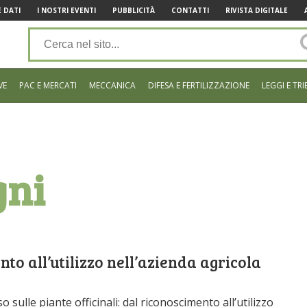
 DATI
I NOSTRI EVENTI
PUBBLICITÀ
CONTATTI
RIVISTA DIGITALE
VE
PAC E MERCATI
MECCANICA
DIFESA E FERTILIZZAZIONE
LEGGI E TRI
gni
nto all’utilizzo nell’azienda agricola
sulle piante officinali: dal riconoscimento all’utilizzo