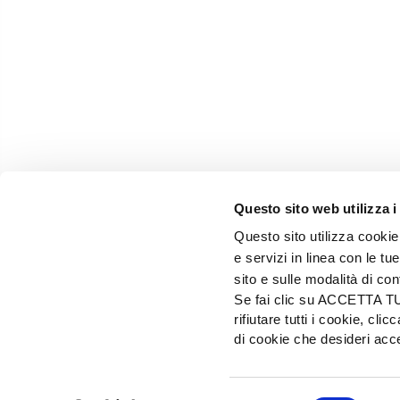
Questo sito web utilizza i
Questo sito utilizza cookie 
e servizi in linea con le t
sito e sulle modalità di co
Se fai clic su ACCETTA TUTT
rifiutare tutti i cookie, c
EDIZIONI L'INFORMATORE AGRARIO Srl
di cookie che desideri a
Via Bencivenga-Biondiani, 16 - 37133 Verona - I