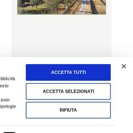
ACCETTA TUTTI
bblicità
uesto
ACCETTA SELEZIONATI
SERVIZIO CLIENTI
 puoi
8057523
Tel + 39.045.8009480
ipologie
ormatoreagrario.it
clienti@informatoreagrario.it
RIFIUTA