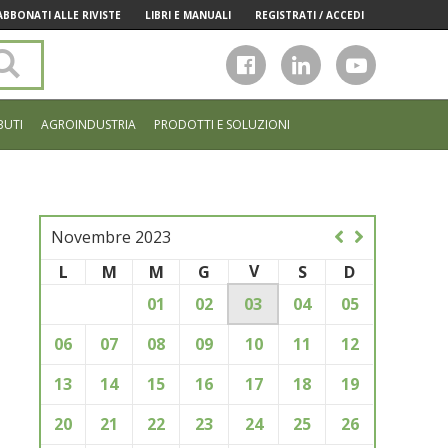
ABBONATI ALLE RIVISTE
LIBRI E MANUALI
REGISTRATI / ACCEDI
Cerca
nel
sito
BUTI
AGROINDUSTRIA
PRODOTTI E SOLUZIONI
Novembre 2023
V
L
M
M
G
S
D
01
02
03
04
05
06
07
08
09
10
11
12
13
14
15
16
17
18
19
20
21
22
23
24
25
26