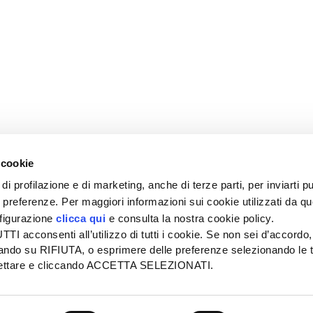
 cookie
di profilazione e di marketing, anche di terze parti, per inviarti pu
ue preferenze. Per maggiori informazioni sui cookie utilizzati da q
nfigurazione
clicca qui
e consulta la nostra cookie policy.
SEDE
PUBBLICITÀ
I acconsenti all’utilizzo di tutti i cookie. Se non sei d’accordo,
Tel + 39.045.8057511
Tel + 39.045.
liccando su RIFIUTA, o esprimere delle preferenze selezionando le t
info@informatoreagrario.it
pubblicita@inf
ccettare e cliccando ACCETTA SELEZIONATI.