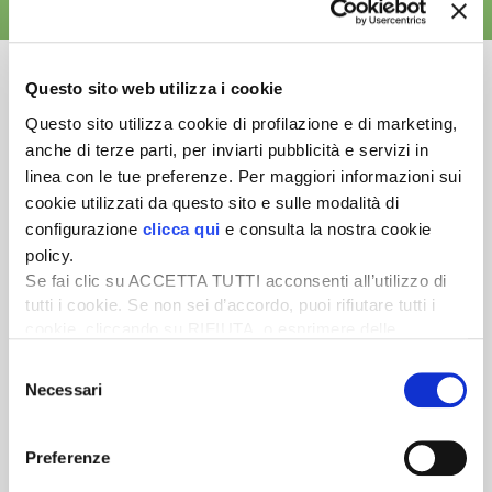
ALTRE NEWS
Questo sito web utilizza i cookie
Questo sito utilizza cookie di profilazione e di marketing,
anche di terze parti, per inviarti pubblicità e servizi in
Newsletter
linea con le tue preferenze. Per maggiori informazioni sui
Scopri un servizio d'informazione di alta qualità. Tagliato sulle tue
cookie utilizzati da questo sito e sulle modalità di
esigenze.
configurazione
clicca qui
e consulta la nostra cookie
policy.
ISCRIVITI
Se fai clic su ACCETTA TUTTI acconsenti all’utilizzo di
tutti i cookie. Se non sei d’accordo, puoi rifiutare tutti i
cookie, cliccando su RIFIUTA, o esprimere delle
preferenze selezionando le tipologie di cookie che
Selezione
desideri accettare e cliccando ACCETTA SELEZIONATI.
Necessari
del
consenso
Preferenze