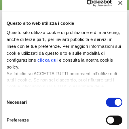
ALTRE NEWS
Questo sito web utilizza i cookie
Questo sito utilizza cookie di profilazione e di marketing,
anche di terze parti, per inviarti pubblicità e servizi in
Newsletter
linea con le tue preferenze. Per maggiori informazioni sui
Scopri un servizio d'informazione di alta qualità. Tagliato sulle tue
cookie utilizzati da questo sito e sulle modalità di
esigenze.
configurazione
clicca qui
e consulta la nostra cookie
policy.
ISCRIVITI
Se fai clic su ACCETTA TUTTI acconsenti all’utilizzo di
tutti i cookie. Se non sei d’accordo, puoi rifiutare tutti i
cookie, cliccando su RIFIUTA, o esprimere delle
preferenze selezionando le tipologie di cookie che
Selezione
desideri accettare e cliccando ACCETTA SELEZIONATI.
Necessari
del
consenso
Preferenze