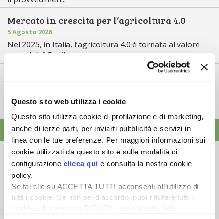
Mercato in crescita per l’agricoltura 4.0
5 Agosto 2026
Nel 2025, in Italia, l’agricoltura 4.0 è tornata al valore
record di 2,5 mili...
Saldi Pac: ogni anno entro fine gennaio
3 Agosto 2026
L’erogazione dei pagamenti della Pac in base a una
Questo sito web utilizza i cookie
tempistica predefinita e r...
Questo sito utilizza cookie di profilazione e di marketing,
anche di terze parti, per inviarti pubblicità e servizi in
ALTRE NEWS
linea con le tue preferenze. Per maggiori informazioni sui
cookie utilizzati da questo sito e sulle modalità di
configurazione
clicca qui
e consulta la nostra cookie
policy.
Se fai clic su ACCETTA TUTTI acconsenti all’utilizzo di
Newsletter
tutti i cookie. Se non sei d’accordo, puoi rifiutare tutti i
cookie, cliccando su RIFIUTA, o esprimere delle
Scopri un servizio d'informazione di alta qualità. Tagliato sulle tue
preferenze selezionando le tipologie di cookie che