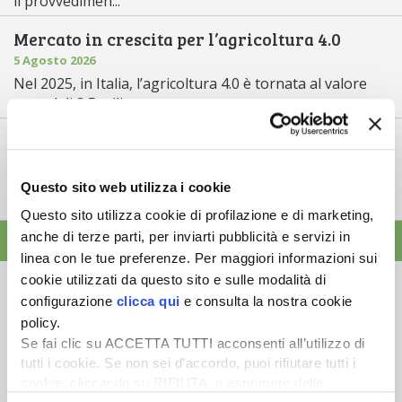
il provvedimen...
Mercato in crescita per l’agricoltura 4.0
5 Agosto 2026
Nel 2025, in Italia, l’agricoltura 4.0 è tornata al valore
record di 2,5 mili...
Saldi Pac: ogni anno entro fine gennaio
3 Agosto 2026
L’erogazione dei pagamenti della Pac in base a una
Questo sito web utilizza i cookie
tempistica predefinita e r...
Questo sito utilizza cookie di profilazione e di marketing,
anche di terze parti, per inviarti pubblicità e servizi in
ALTRE NEWS
linea con le tue preferenze. Per maggiori informazioni sui
cookie utilizzati da questo sito e sulle modalità di
configurazione
clicca qui
e consulta la nostra cookie
policy.
Se fai clic su ACCETTA TUTTI acconsenti all’utilizzo di
Newsletter
tutti i cookie. Se non sei d’accordo, puoi rifiutare tutti i
cookie, cliccando su RIFIUTA, o esprimere delle
Scopri un servizio d'informazione di alta qualità. Tagliato sulle tue