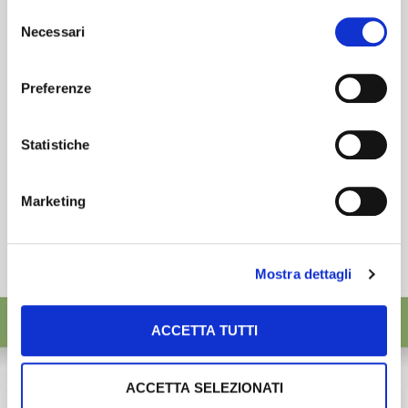
preferenze selezionando le tipologie di cookie che
esigenze.
Selezione
desideri accettare e cliccando ACCETTA SELEZIONATI.
Necessari
del
ISCRIVITI
consenso
Preferenze
Statistiche
Marketing
Mostra dettagli
ACCETTA TUTTI
ACCETTA SELEZIONATI