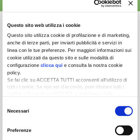
ALTRE NEWS
Questo sito web utilizza i cookie
Questo sito utilizza cookie di profilazione e di marketing,
anche di terze parti, per inviarti pubblicità e servizi in
Newsletter
linea con le tue preferenze. Per maggiori informazioni sui
Scopri un servizio d'informazione di alta qualità. Tagliato sulle tue
cookie utilizzati da questo sito e sulle modalità di
esigenze.
configurazione
clicca qui
e consulta la nostra cookie
policy.
ISCRIVITI
Se fai clic su ACCETTA TUTTI acconsenti all’utilizzo di
tutti i cookie. Se non sei d’accordo, puoi rifiutare tutti i
cookie, cliccando su RIFIUTA, o esprimere delle
preferenze selezionando le tipologie di cookie che
Selezione
desideri accettare e cliccando ACCETTA SELEZIONATI.
Necessari
del
consenso
Preferenze