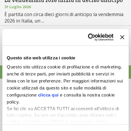
31 Luglio 2026
È partita con circa dieci giorni di anticipo la vendemmia
2026 in Italia, un ...
Lollobrigida al Tavolo Riso: «Aiuto
accoppiato, innovazione e contratti di fi...
30 Luglio 2026
Il 30 luglio si è riunito presso il ministero
Questo sito web utilizza i cookie
dell’Agricoltura il Tavolo Riso...
Questo sito utilizza cookie di profilazione e di marketing,
ALTRE NEWS
anche di terze parti, per inviarti pubblicità e servizi in
linea con le tue preferenze. Per maggiori informazioni sui
cookie utilizzati da questo sito e sulle modalità di
configurazione
clicca qui
e consulta la nostra cookie
policy.
Se fai clic su ACCETTA TUTTI acconsenti all’utilizzo di
Newsletter
tutti i cookie. Se non sei d’accordo, puoi rifiutare tutti i
cookie, cliccando su RIFIUTA, o esprimere delle
Scopri un servizio d'informazione di alta qualità. Tagliato sulle tue
esigenze.
preferenze selezionando le tipologie di cookie che