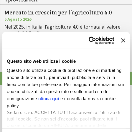
Mercato in crescita per l’agricoltura 4.0
5 Agosto 2026
Nel 2025, in Italia, l’agricoltura 4.0 è tornata al valore
record di 2,5 mili...
Saldi Pac: ogni anno entro fine gennaio
3 Agosto 2026
L’erogazione dei pagamenti della Pac in base a una
Questo sito web utilizza i cookie
tempistica predefinita e r...
Questo sito utilizza cookie di profilazione e di marketing,
anche di terze parti, per inviarti pubblicità e servizi in
ALTRE NEWS
linea con le tue preferenze. Per maggiori informazioni sui
cookie utilizzati da questo sito e sulle modalità di
configurazione
clicca qui
e consulta la nostra cookie
policy.
Se fai clic su ACCETTA TUTTI acconsenti all’utilizzo di
Newsletter
tutti i cookie. Se non sei d’accordo, puoi rifiutare tutti i
cookie, cliccando su RIFIUTA, o esprimere delle
Scopri un servizio d'informazione di alta qualità. Tagliato sulle tue
preferenze selezionando le tipologie di cookie che