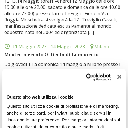
12,13,14 Maggio (orari: venerdi 12 Maggio dalle ore
19,00 alle ore 22,00, sabato e domenica dalle ore 10,00
alle ore 22,00) presso l’area Treviglio Fiera in Via
Roggia Moschetta si svolgerà la 17ª Treviglio Cavalli,
manifestazione dedicata esclusivamente al mondo
equestre nata nel 2004 ed organizzata […]
11 Maggio 2023
- 14 Maggio 2023
Milano
Mostra mercato Orticola di Lombardia
Da giovedì 11 a domenica 14 maggio a Milano presso i
giardini pubblici Indro Montanelli di Via Palestro si
terrà la Mostra mercato Orticola di Lombardia
organizzata da Orticola di Lombardia, associazione
senza fini di lucro, con il Patrocinio del Comune di
Milano con lo scopo di far conoscere la produzione
Questo sito web utilizza i cookie
florovivaistica di eccellenza e anche […]
Questo sito utilizza cookie di profilazione e di marketing,
anche di terze parti, per inviarti pubblicità e servizi in
11 Maggio 2023
Filo Argenta (Ferrara), webinair
linea con le tue preferenze. Per maggiori informazioni sui
Il valore delle produzioni italiane
cookie utilizzati da questo sito e sulle modalità di