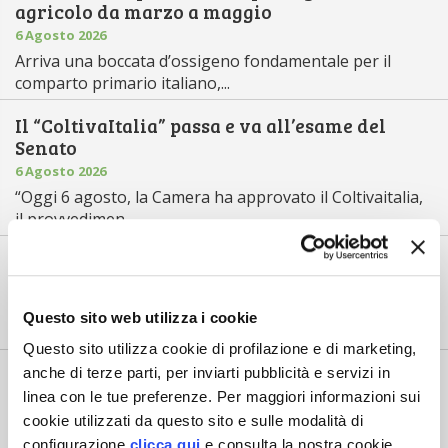
agricolo da marzo a maggio
6 Agosto 2026
Arriva una boccata d’ossigeno fondamentale per il
comparto primario italiano,...
Il “ColtivaItalia” passa e va all’esame del
Senato
6 Agosto 2026
“Oggi 6 agosto, la Camera ha approvato il Coltivaitalia,
il provvedimen...
Mercato in crescita per l’agricoltura 4.0
5 Agosto 2026
Nel 2025, in Italia, l’agricoltura 4.0 è tornata al valore
Questo sito web utilizza i cookie
record di 2,5 mili...
Questo sito utilizza cookie di profilazione e di marketing,
Saldi Pac: ogni anno entro fine gennaio
anche di terze parti, per inviarti pubblicità e servizi in
linea con le tue preferenze. Per maggiori informazioni sui
3 Agosto 2026
cookie utilizzati da questo sito e sulle modalità di
L’erogazione dei pagamenti della Pac in base a una
tempistica predefinita e r...
configurazione
clicca qui
e consulta la nostra cookie