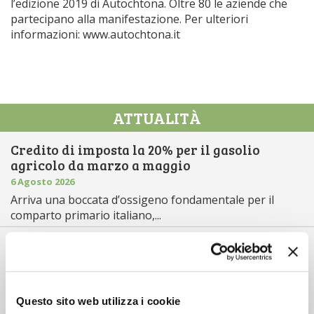
l’edizione 2019 di Autochtona. Oltre 80 le aziende che
partecipano alla manifestazione. Per ulteriori
informazioni: www.autochtona.it
ATTUALITÀ
Credito di imposta la 20% per il gasolio
agricolo da marzo a maggio
6 Agosto 2026
Arriva una boccata d’ossigeno fondamentale per il
comparto primario italiano,...
Il “ColtivaItalia” passa e va all’esame del
Senato
6 Agosto 2026
“Oggi 6 agosto, la Camera ha approvato il Coltivaitalia,
Questo sito web utilizza i cookie
il provvedimen...