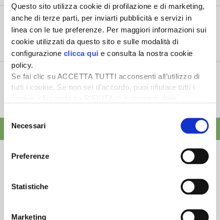
Questo sito utilizza cookie di profilazione e di marketing,
Mercato in crescita per l’agricoltura 4.0
anche di terze parti, per inviarti pubblicità e servizi in
5 Agosto 2026
linea con le tue preferenze. Per maggiori informazioni sui
Nel 2025, in Italia, l’agricoltura 4.0 è tornata al valore
cookie utilizzati da questo sito e sulle modalità di
record di 2,5 mili...
configurazione
clicca qui
e consulta la nostra cookie
policy.
Saldi Pac: ogni anno entro fine gennaio
Se fai clic su ACCETTA TUTTI acconsenti all’utilizzo di
3 Agosto 2026
tutti i cookie. Se non sei d’accordo, puoi rifiutare tutti i
L’erogazione dei pagamenti della Pac in base a una
cookie, cliccando su RIFIUTA, o esprimere delle
tempistica predefinita e r...
preferenze selezionando le tipologie di cookie che
Selezione
desideri accettare e cliccando ACCETTA SELEZIONATI.
Necessari
del
ALTRE NEWS
consenso
Preferenze
Statistiche
Newsletter
Scopri un servizio d'informazione di alta qualità. Tagliato sulle tue
Marketing