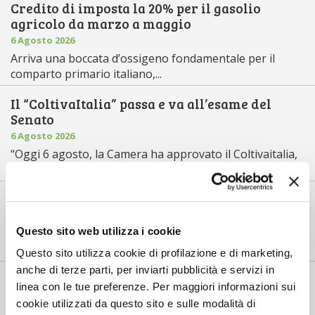
Credito di imposta la 20% per il gasolio
agricolo da marzo a maggio
6 Agosto 2026
Arriva una boccata d’ossigeno fondamentale per il
comparto primario italiano,...
Il “ColtivaItalia” passa e va all’esame del
Senato
6 Agosto 2026
“Oggi 6 agosto, la Camera ha approvato il Coltivaitalia,
il provvedimen...
Mercato in crescita per l’agricoltura 4.0
5 Agosto 2026
Questo sito web utilizza i cookie
Nel 2025, in Italia, l’agricoltura 4.0 è tornata al valore
record di 2,5 mili...
Questo sito utilizza cookie di profilazione e di marketing,
anche di terze parti, per inviarti pubblicità e servizi in
Saldi Pac: ogni anno entro fine gennaio
linea con le tue preferenze. Per maggiori informazioni sui
3 Agosto 2026
cookie utilizzati da questo sito e sulle modalità di
L’erogazione dei pagamenti della Pac in base a una