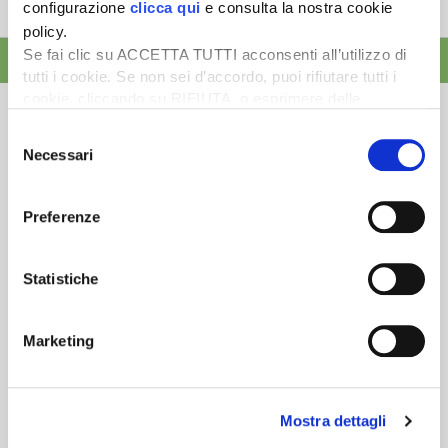
configurazione
clicca qui
e consulta la nostra cookie
tempistica predefinita e r...
policy.
Se fai clic su ACCETTA TUTTI acconsenti all’utilizzo di
ALTRE NEWS
tutti i cookie. Se non sei d’accordo, puoi rifiutare tutti i
cookie, cliccando su RIFIUTA, o esprimere delle
preferenze selezionando le tipologie di cookie che
Selezione
desideri accettare e cliccando ACCETTA SELEZIONATI.
Necessari
del
consenso
Newsletter
Preferenze
Scopri un servizio d'informazione di alta qualità. Tagliato sulle tue
esigenze.
Statistiche
ISCRIVITI
Marketing
Mostra dettagli